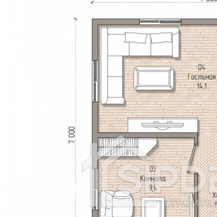
Риддер
Рудный
Сарань
Сатпаев
Серебрянск
Степногорск
Текели
Темиртау
Форт-Шевченко
Шар
Шахтинск
Экибастуз
Абай
Акколь
Аксай
Алга
Арал
Атбасар
Аягоз
Булаево
Державинск
Ерейментау
Есик
Есиль
Жанатас