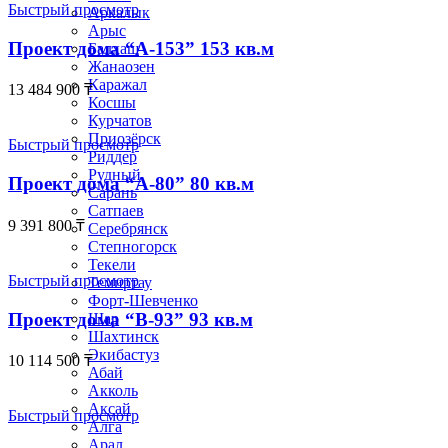
Быстрый просмотр
Аркалык
Арыс
Проект дома “А-153” 153 кв.м
Балхаш
Жанаозен
Каражал
13 484 900
₸
Косшы
Курчатов
Приозёрск
Быстрый просмотр
Риддер
Рудный
Проект дома “А-80” 80 кв.м
Сарань
Сатпаев
9 391 800
₸
Серебрянск
Степногорск
Текели
Быстрый просмотр
Темиртау
Форт-Шевченко
Проект дома “В-93” 93 кв.м
Шар
Шахтинск
Экибастуз
10 114 500
₸
Абай
Акколь
Аксай
Быстрый просмотр
Алга
Арал