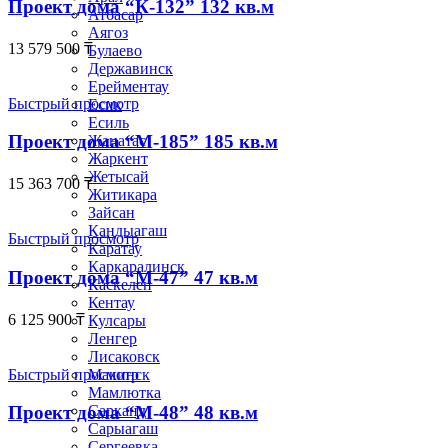
Проект дома “К-132” 132 кв.м
Атбасар
Аягоз
13 579 500
₸
Булаево
Державинск
Ерейментау
Быстрый просмотр
Есик
Есиль
Проект дома “М-185” 185 кв.м
Жанатас
Жаркент
Жетысай
15 363 700
₸
Житикара
Зайсан
Кандыагаш
Быстрый просмотр
Каратау
Каркаралинск
Проект дома “М-47” 47 кв.м
Каскелен
Кентау
6 125 900
₸
Кулсары
Ленгер
Лисаковск
Быстрый просмотр
Макинск
Мамлютка
Сарканд
Проект дома “М-48” 48 кв.м
Сарыагаш
Сергеевка