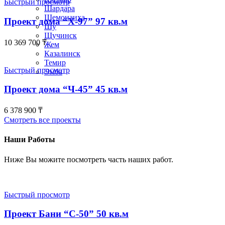
Быстрый просмотр
Шардара
Шемонаиха
Проект дома “Х-97” 97 кв.м
Шу
Щучинск
10 369 700
₸
Жем
Казалинск
Темир
Быстрый просмотр
Эмба
Проект дома “Ч-45” 45 кв.м
6 378 900
₸
Смотреть все проекты
Наши Работы
Ниже Вы можите посмотреть часть наших работ.
Быстрый просмотр
Проект Бани “С-50” 50 кв.м