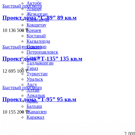
Актобе
Быстрый просмотр
Атырау
Жезказган
Проект дома “С-89” 89 кв.м
Караганды
Кокшетау
10 136 500
₸
Конаев
Костанай
Кызылорда
Павлодар
Быстрый просмотр
Петропавловск
Семей
Проект дома “Т-135” 135 кв.м
Талдыкорган
Тараз
12 695 100
₸
Туркестан
Уральск
Аксу
Быстрый просмотр
Алтай
Аркалык
Проект дома “Т-95” 95 кв.м
Арыс
Балхаш
Жанаозен
10 155 200
₸
Каражал
Косшы
Курчатов
Приозёрск