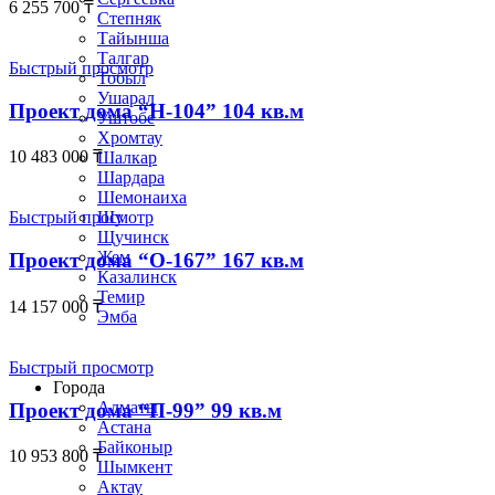
6 255 700
₸
Степняк
Тайынша
Талгар
Быстрый просмотр
Тобыл
Ушарал
Проект дома “Н-104” 104 кв.м
Уштобе
Хромтау
10 483 000
₸
Шалкар
Шардара
Шемонаиха
Шу
Быстрый просмотр
Щучинск
Жем
Проект дома “О-167” 167 кв.м
Казалинск
Темир
14 157 000
₸
Эмба
Строим по всему Казахстану
Быстрый просмотр
Города
Алматы
Проект дома “П-99” 99 кв.м
Астана
Байконыр
10 953 800
₸
Шымкент
Актау