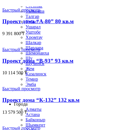
Сергеевка
Степняк
Быстрый просмотр
Тайынша
Талгар
Проект дома “А-80” 80 кв.м
Тобыл
Ушарал
Уштобе
9 391 800
₸
Хромтау
Шалкар
Шардара
Быстрый просмотр
Шемонаиха
Шу
Проект дома “В-93” 93 кв.м
Щучинск
Жем
10 114 500
₸
Казалинск
Темир
Эмба
Быстрый просмотр
Строим по всему Казахстану
Проект дома “К-132” 132 кв.м
Города
Алматы
13 579 500
₸
Астана
Байконыр
Шымкент
Быстрый просмотр