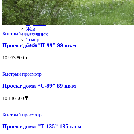
Шалкар
Шардара
Шемонаиха
Шу
Щучинск
Жем
Быстрый просмотр
Казалинск
Темир
Проект дома “П-99” 99 кв.м
Эмба
10 953 800
₸
Быстрый просмотр
Проект дома “С-89” 89 кв.м
10 136 500
₸
Быстрый просмотр
Проект дома “Т-135” 135 кв.м