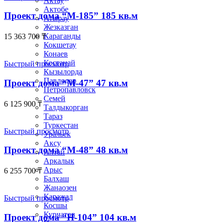
Актау
Актобе
Проект дома “М-185” 185 кв.м
Атырау
Жезказган
Караганды
15 363 700
₸
Кокшетау
Конаев
Костанай
Быстрый просмотр
Кызылорда
Павлодар
Проект дома “М-47” 47 кв.м
Петропавловск
Семей
6 125 900
₸
Талдыкорган
Тараз
Туркестан
Быстрый просмотр
Уральск
Аксу
Проект дома “М-48” 48 кв.м
Алтай
Аркалык
Арыс
6 255 700
₸
Балхаш
Жанаозен
Каражал
Быстрый просмотр
Косшы
Курчатов
Проект дома “Н-104” 104 кв.м