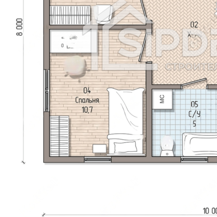
Арал
Атбасар
Аягоз
Булаево
Державинск
Ерейментау
Есик
Есиль
Жанатас
Жаркент
Жетысай
Житикара
Зайсан
Кандыагаш
Каратау
Каркаралинск
Каскелен
Кентау
Кулсары
Ленгер
Лисаковск
Макинск
Мамлютка
Сарканд
Сарыагаш