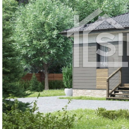
Жанатас
Жаркент
Жетысай
Житикара
Зайсан
Кандыагаш
Каратау
Каркаралинск
Каскелен
Кентау
Кулсары
Ленгер
Лисаковск
Макинск
Мамлютка
Сарканд
Сарыагаш
Сергеевка
Степняк
Тайынша
Талгар
Тобыл
Ушарал
Уштобе
Хромтау