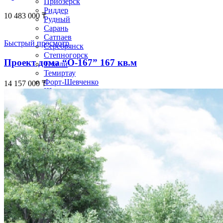
Приозёрск
Риддер
10 483 000
₸
Рудный
Сарань
Сатпаев
Быстрый просмотр
Серебрянск
Степногорск
Проект дома “О-167” 167 кв.м
Текели
Темиртау
Форт-Шевченко
14 157 000
₸
Шар
Шахтинск
Экибастуз
Абай
Акколь
Аксай
Алга
Арал
Атбасар
Аягоз
Булаево
Державинск
Ерейментау
Есик
Есиль