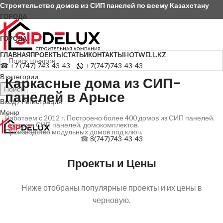
Строительство домов из СИП панелей по всему Казахстану
ГОРОДА
Строим по всему Казахстану
ГОРОДА
ГЛАВНАЯ
ПРОЕКТЫ
СТАТЬИ
КОНТАКТЫ
HOTWELL.KZ
☎ +7 (747) 743-43-43
+7(747)743-43-43
В категории
Каркасные дома из СИП-
Поиск
панелей в Арысе
Вход / Регистрация
Меню
Работаем с 2012 г. Построено более 400 домов из СИП панелей.
Продажа СИП панелей, домокомплектов.
Производство модульных домов под ключ.
☎
8(747)743-43-43
Проекты и Цены
Ниже отобраны популярные проекты и их цены в
черновую.