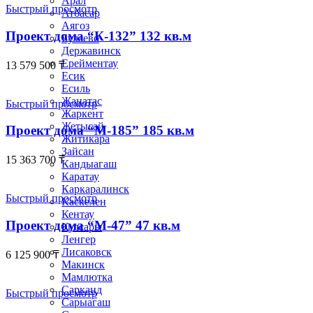
Арал
Быстрый просмотр
Атбасар
Аягоз
Проект дома “К-132” 132 кв.м
Булаево
Державинск
Ерейментау
13 579 500
₸
Есик
Есиль
Жанатас
Быстрый просмотр
Жаркент
Жетысай
Проект дома “М-185” 185 кв.м
Житикара
Зайсан
15 363 700
₸
Кандыагаш
Каратау
Каркаралинск
Быстрый просмотр
Каскелен
Кентау
Проект дома “М-47” 47 кв.м
Кулсары
Ленгер
Лисаковск
6 125 900
₸
Макинск
Мамлютка
Сарканд
Быстрый просмотр
Сарыагаш