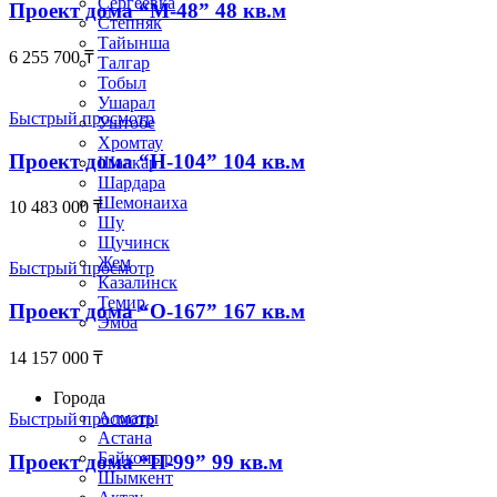
Сергеевка
Проект дома “М-48” 48 кв.м
Степняк
Тайынша
6 255 700
₸
Талгар
Тобыл
Ушарал
Быстрый просмотр
Уштобе
Хромтау
Проект дома “Н-104” 104 кв.м
Шалкар
Шардара
Шемонаиха
10 483 000
₸
Шу
Щучинск
Жем
Быстрый просмотр
Казалинск
Темир
Проект дома “О-167” 167 кв.м
Эмба
14 157 000
₸
Строим по всему Казахстану
Города
Алматы
Быстрый просмотр
Астана
Байконыр
Проект дома “П-99” 99 кв.м
Шымкент