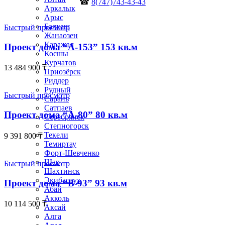
☎
8(747)743-43-43
Аркалык
Арыс
Балхаш
Быстрый просмотр
Жанаозен
Каражал
Проект дома “А-153” 153 кв.м
Косшы
Курчатов
13 484 900
₸
Приозёрск
Риддер
Рудный
Быстрый просмотр
Сарань
Сатпаев
Проект дома “А-80” 80 кв.м
Серебрянск
Степногорск
Текели
9 391 800
₸
Темиртау
Форт-Шевченко
Шар
Быстрый просмотр
Шахтинск
Экибастуз
Проект дома “В-93” 93 кв.м
Абай
Акколь
10 114 500
₸
Аксай
Алга