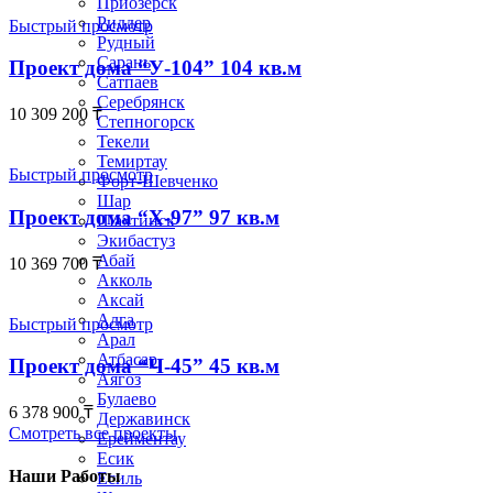
Приозёрск
Риддер
Быстрый просмотр
Рудный
Сарань
Проект дома “У-104” 104 кв.м
Сатпаев
Серебрянск
10 309 200
₸
Степногорск
Текели
Темиртау
Быстрый просмотр
Форт-Шевченко
Шар
Проект дома “Х-97” 97 кв.м
Шахтинск
Экибастуз
Абай
10 369 700
₸
Акколь
Аксай
Алга
Быстрый просмотр
Арал
Атбасар
Проект дома “Ч-45” 45 кв.м
Аягоз
Булаево
6 378 900
₸
Державинск
Смотреть все проекты
Ерейментау
Есик
Наши Работы
Есиль