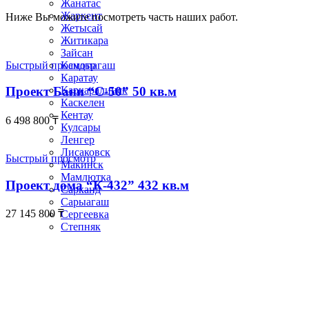
Жанатас
Жаркент
Ниже Вы можите посмотреть часть наших работ.
Жетысай
Житикара
Зайсан
Быстрый просмотр
Кандыагаш
Каратау
Каркаралинск
Проект Бани “С-50” 50 кв.м
Каскелен
Кентау
6 498 800
₸
Кулсары
Ленгер
Лисаковск
Быстрый просмотр
Макинск
Мамлютка
Проект дома “К-432” 432 кв.м
Сарканд
Сарыагаш
27 145 800
₸
Сергеевка
Степняк
Тайынша
Талгар
Тобыл
Ушарал
Уштобе
Хромтау