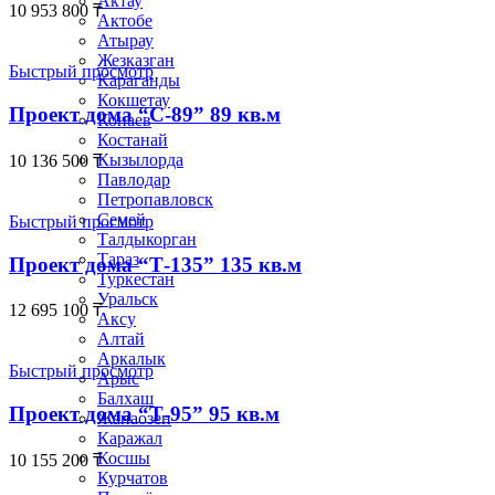
Актау
10 953 800
₸
Актобе
Атырау
Жезказган
Быстрый просмотр
Караганды
Кокшетау
Проект дома “С-89” 89 кв.м
Конаев
Костанай
Кызылорда
10 136 500
₸
Павлодар
Петропавловск
Семей
Быстрый просмотр
Талдыкорган
Тараз
Проект дома “Т-135” 135 кв.м
Туркестан
Уральск
12 695 100
₸
Аксу
Алтай
Аркалык
Быстрый просмотр
Арыс
Балхаш
Проект дома “Т-95” 95 кв.м
Жанаозен
Каражал
Косшы
10 155 200
₸
Курчатов