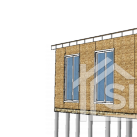
Шалкар
Шардара
Шемонаиха
Шу
Щучинск
Жем
Казалинск
Темир
Эмба