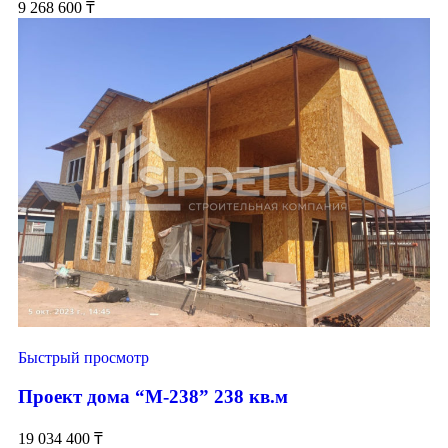
9 268 600
₸
Быстрый просмотр
Проект дома “М-238” 238 кв.м
19 034 400
₸