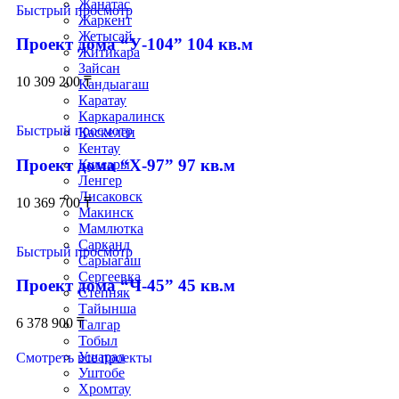
Жанатас
Быстрый просмотр
Жаркент
Жетысай
Проект дома “У-104” 104 кв.м
Житикара
Зайсан
10 309 200
₸
Кандыагаш
Каратау
Каркаралинск
Быстрый просмотр
Каскелен
Кентау
Проект дома “Х-97” 97 кв.м
Кулсары
Ленгер
Лисаковск
10 369 700
₸
Макинск
Мамлютка
Сарканд
Быстрый просмотр
Сарыагаш
Сергеевка
Проект дома “Ч-45” 45 кв.м
Степняк
Тайынша
6 378 900
₸
Талгар
Тобыл
Ушарал
Смотреть все проекты
Уштобе
Хромтау