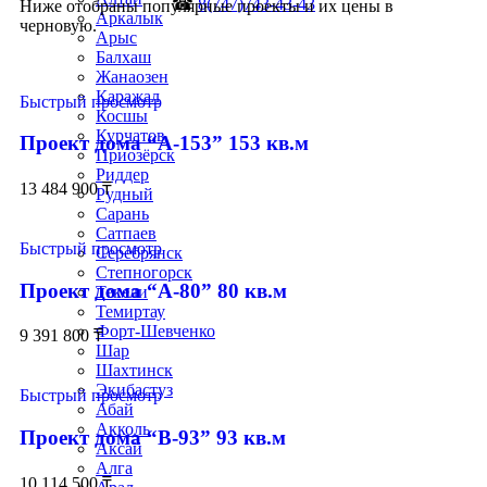
☎
8(747)743-43-43
Ниже отобраны популярные проекты и их цены в
Аркалык
черновую.
Арыс
Балхаш
Жанаозен
Каражал
Быстрый просмотр
Косшы
Курчатов
Проект дома “А-153” 153 кв.м
Приозёрск
Риддер
13 484 900
₸
Рудный
Сарань
Сатпаев
Быстрый просмотр
Серебрянск
Степногорск
Проект дома “А-80” 80 кв.м
Текели
Темиртау
Форт-Шевченко
9 391 800
₸
Шар
Шахтинск
Экибастуз
Быстрый просмотр
Абай
Акколь
Проект дома “В-93” 93 кв.м
Аксай
Алга
10 114 500
₸