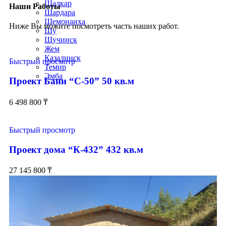
Шалкар
Наши Работы
Шардара
Шемонаиха
Ниже Вы можите посмотреть часть наших работ.
Шу
Щучинск
Жем
Казалинск
Быстрый просмотр
Темир
Эмба
Проект Бани “С-50” 50 кв.м
6 498 800
₸
Быстрый просмотр
Проект дома “К-432” 432 кв.м
27 145 800
₸