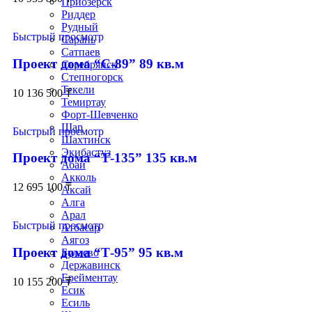
Приозёрск
Риддер
Рудный
Быстрый просмотр
Сарань
Сатпаев
Проект дома “С-89” 89 кв.м
Серебрянск
Степногорск
Текели
10 136 500
₸
Темиртау
Форт-Шевченко
Шар
Быстрый просмотр
Шахтинск
Экибастуз
Проект дома “Т-135” 135 кв.м
Абай
Акколь
12 695 100
₸
Аксай
Алга
Арал
Быстрый просмотр
Атбасар
Аягоз
Проект дома “Т-95” 95 кв.м
Булаево
Державинск
Ерейментау
10 155 200
₸
Есик
Есиль