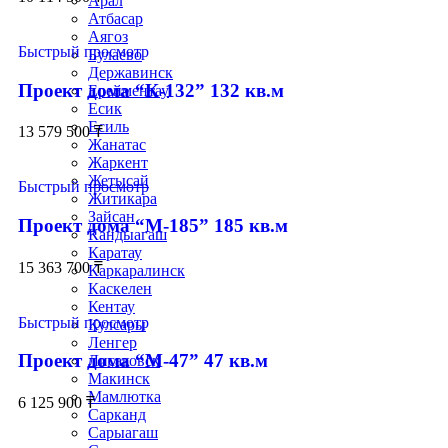
Арал
Атбасар
Аягоз
Быстрый просмотр
Булаево
Державинск
Проект дома “К-132” 132 кв.м
Ерейментау
Есик
Есиль
13 579 500
₸
Жанатас
Жаркент
Жетысай
Быстрый просмотр
Житикара
Зайсан
Проект дома “М-185” 185 кв.м
Кандыагаш
Каратау
15 363 700
₸
Каркаралинск
Каскелен
Кентау
Быстрый просмотр
Кулсары
Ленгер
Проект дома “М-47” 47 кв.м
Лисаковск
Макинск
Мамлютка
6 125 900
₸
Сарканд
Сарыагаш