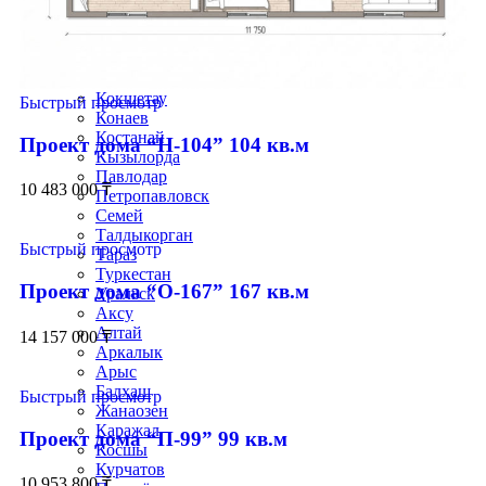
Актау
Актобе
Атырау
Жезказган
Караганды
Кокшетау
Быстрый просмотр
Конаев
Костанай
Проект дома “Н-104” 104 кв.м
Кызылорда
Павлодар
10 483 000
₸
Петропавловск
Семей
Талдыкорган
Быстрый просмотр
Тараз
Туркестан
Проект дома “О-167” 167 кв.м
Уральск
Аксу
Алтай
14 157 000
₸
Аркалык
Арыс
Балхаш
Быстрый просмотр
Жанаозен
Каражал
Проект дома “П-99” 99 кв.м
Косшы
Курчатов
10 953 800
₸