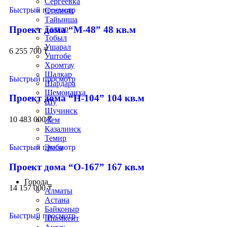
Сергеевка
Быстрый просмотр
Степняк
Тайынша
Проект дома “М-48” 48 кв.м
Талгар
Тобыл
Ушарал
6 255 700
₸
Уштобе
Хромтау
Шалкар
Быстрый просмотр
Шардара
Шемонаиха
Проект дома “Н-104” 104 кв.м
Шу
Щучинск
10 483 000
₸
Жем
Казалинск
Темир
Эмба
Быстрый просмотр
Строим по всему Казахстану
Проект дома “О-167” 167 кв.м
Города
14 157 000
₸
Алматы
Астана
Байконыр
Быстрый просмотр
Шымкент