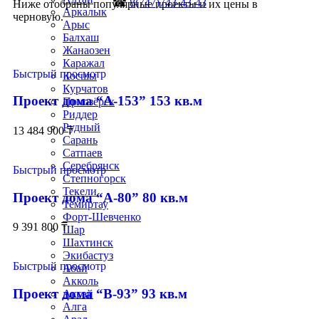
☎
8(747)743-43-43
Ниже отобраны популярные проекты и их цены в
Аркалык
черновую.
Арыс
Балхаш
Жанаозен
Каражал
Быстрый просмотр
Косшы
Курчатов
Проект дома “А-153” 153 кв.м
Приозёрск
Риддер
Рудный
13 484 900
₸
Сарань
Сатпаев
Серебрянск
Быстрый просмотр
Степногорск
Текели
Проект дома “А-80” 80 кв.м
Темиртау
Форт-Шевченко
9 391 800
₸
Шар
Шахтинск
Экибастуз
Быстрый просмотр
Абай
Акколь
Проект дома “В-93” 93 кв.м
Аксай
Алга