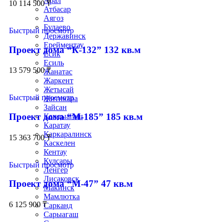
Арал
10 114 500
₸
Атбасар
Аягоз
Булаево
Быстрый просмотр
Державинск
Ерейментау
Проект дома “К-132” 132 кв.м
Есик
Есиль
13 579 500
₸
Жанатас
Жаркент
Жетысай
Быстрый просмотр
Житикара
Зайсан
Проект дома “М-185” 185 кв.м
Кандыагаш
Каратау
Каркаралинск
15 363 700
₸
Каскелен
Кентау
Кулсары
Быстрый просмотр
Ленгер
Лисаковск
Проект дома “М-47” 47 кв.м
Макинск
Мамлютка
6 125 900
₸
Сарканд
Сарыагаш