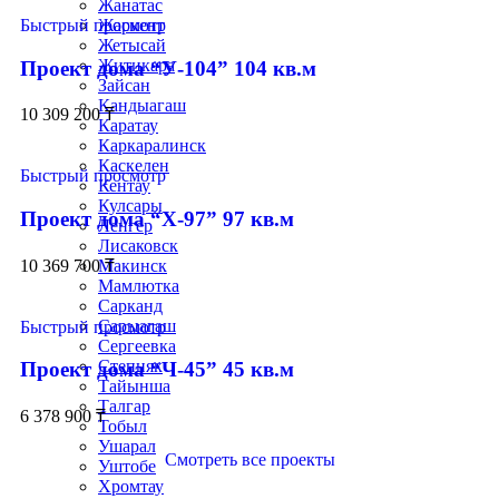
Жанатас
Быстрый просмотр
Жаркент
Жетысай
Житикара
Проект дома “У-104” 104 кв.м
Зайсан
Кандыагаш
10 309 200
₸
Каратау
Каркаралинск
Каскелен
Быстрый просмотр
Кентау
Кулсары
Проект дома “Х-97” 97 кв.м
Ленгер
Лисаковск
10 369 700
₸
Макинск
Мамлютка
Сарканд
Сарыагаш
Быстрый просмотр
Сергеевка
Степняк
Проект дома “Ч-45” 45 кв.м
Тайынша
Талгар
6 378 900
₸
Тобыл
Ушарал
Смотреть все проекты
Уштобе
Хромтау