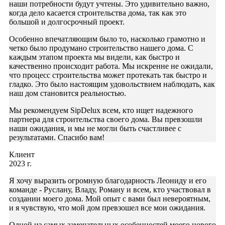
наши потребности будут учтены. Это удивительно важно,
когда дело касается строительства дома, так как это
большой и долгосрочный проект.
Особенно впечатляющим было то, насколько грамотно и
четко было продумано строительство нашего дома. С
каждым этапом проекта мы видели, как быстро и
качественно происходит работа. Мы искренне не ожидали,
что процесс строительства может протекать так быстро и
гладко. Это было настоящим удовольствием наблюдать, как
наш дом становится реальностью.
Мы рекомендуем SipDelux всем, кто ищет надежного
партнера для строительства своего дома. Вы превзошли
наши ожидания, и мы не могли быть счастливее с
результатами. Спасибо вам!
Клиент
2023 г.
Я хочу выразить огромную благодарность Леониду и его
команде - Руслану, Владу, Роману и всем, кто участвовал в
создании моего дома. Мой опыт с вами был невероятным,
и я чувствую, что мой дом превзошел все мои ожидания.
Одной из самых замечательных особенностей моего нового