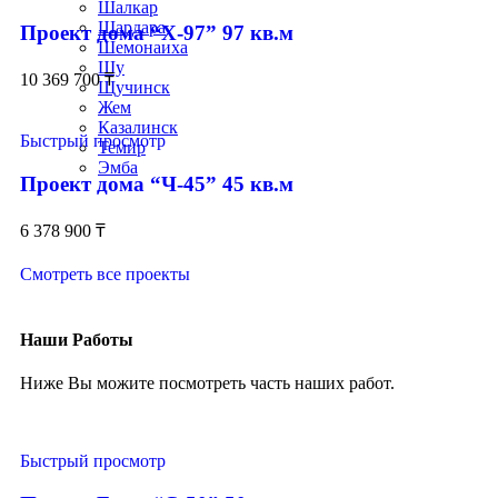
Шалкар
Шардара
Проект дома “Х-97” 97 кв.м
Шемонаиха
Шу
10 369 700
₸
Щучинск
Жем
Казалинск
Быстрый просмотр
Темир
Эмба
Проект дома “Ч-45” 45 кв.м
6 378 900
₸
Смотреть все проекты
Наши Работы
Ниже Вы можите посмотреть часть наших работ.
Быстрый просмотр