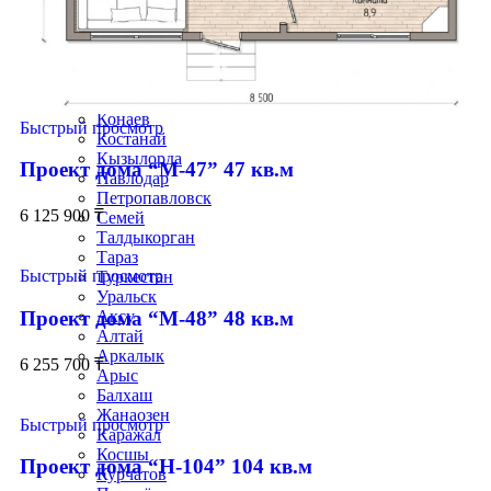
Актау
Актобе
Атырау
Жезказган
Караганды
Кокшетау
Конаев
Быстрый просмотр
Костанай
Кызылорда
Проект дома “М-47” 47 кв.м
Павлодар
Петропавловск
6 125 900
₸
Семей
Талдыкорган
Тараз
Быстрый просмотр
Туркестан
Уральск
Проект дома “М-48” 48 кв.м
Аксу
Алтай
Аркалык
6 255 700
₸
Арыс
Балхаш
Жанаозен
Быстрый просмотр
Каражал
Косшы
Проект дома “Н-104” 104 кв.м
Курчатов