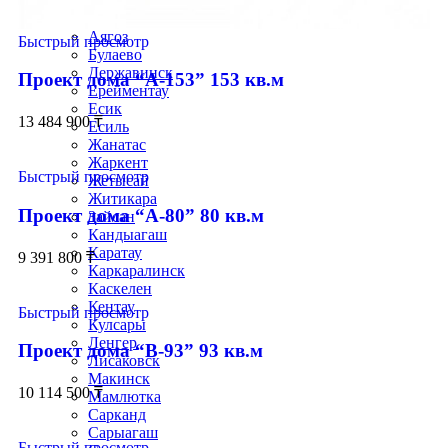
Арал
Атбасар
Аягоз
Быстрый просмотр
Булаево
Державинск
Проект дома “А-153” 153 кв.м
Ерейментау
Есик
13 484 900
₸
Есиль
Жанатас
Жаркент
Быстрый просмотр
Жетысай
Житикара
Проект дома “А-80” 80 кв.м
Зайсан
Кандыагаш
Каратау
9 391 800
₸
Каркаралинск
Каскелен
Кентау
Быстрый просмотр
Кулсары
Ленгер
Проект дома “В-93” 93 кв.м
Лисаковск
Макинск
10 114 500
₸
Мамлютка
Сарканд
Сарыагаш
Быстрый просмотр