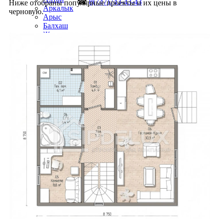
☎
8(747)743-43-43
Ниже отобраны популярные проекты и их цены в
Аркалык
черновую.
Арыс
Балхаш
Жанаозен
Каражал
Косшы
Курчатов
Приозёрск
Риддер
Рудный
Сарань
Сатпаев
Серебрянск
Степногорск
Текели
Темиртау
Форт-Шевченко
Шар
Шахтинск
Экибастуз
Абай
Акколь
Аксай
Алга