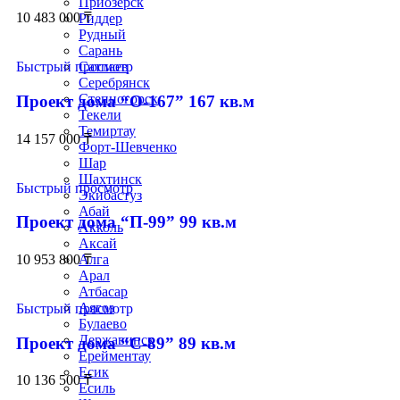
Приозёрск
10 483 000
₸
Риддер
Рудный
Сарань
Сатпаев
Быстрый просмотр
Серебрянск
Степногорск
Проект дома “О-167” 167 кв.м
Текели
Темиртау
14 157 000
₸
Форт-Шевченко
Шар
Шахтинск
Быстрый просмотр
Экибастуз
Абай
Проект дома “П-99” 99 кв.м
Акколь
Аксай
10 953 800
₸
Алга
Арал
Атбасар
Аягоз
Быстрый просмотр
Булаево
Державинск
Проект дома “С-89” 89 кв.м
Ерейментау
Есик
10 136 500
₸
Есиль