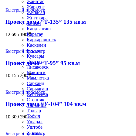
Жанатас
Жаркент
Быстрый просмотр
Жетысай
Житикара
Проект дома “Т-135” 135 кв.м
Зайсан
Кандыагаш
Каратау
12 695 100
₸
Каркаралинск
Каскелен
Кентау
Быстрый просмотр
Кулсары
Ленгер
Проект дома “Т-95” 95 кв.м
Лисаковск
Макинск
10 155 200
₸
Мамлютка
Сарканд
Сарыагаш
Быстрый просмотр
Сергеевка
Степняк
Проект дома “У-104” 104 кв.м
Тайынша
Талгар
Тобыл
10 309 200
₸
Ушарал
Уштобе
Хромтау
Быстрый просмотр