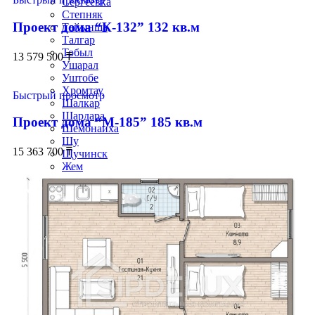
Сергеевка
Степняк
Проект дома “К-132” 132 кв.м
Тайынша
Талгар
Тобыл
13 579 500
₸
Ушарал
Уштобе
Хромтау
Быстрый просмотр
Шалкар
Шардара
Проект дома “М-185” 185 кв.м
Шемонаиха
Шу
15 363 700
₸
Щучинск
Жем
Казалинск
Темир
Эмба
Строим по всему Казахстану
Города
Алматы
Астана
Байконыр
Шымкент