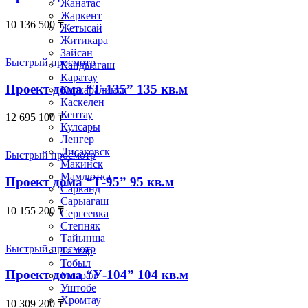
Жанатас
Жаркент
10 136 500
₸
Жетысай
Житикара
Зайсан
Быстрый просмотр
Кандыагаш
Каратау
Проект дома “Т-135” 135 кв.м
Каркаралинск
Каскелен
Кентау
12 695 100
₸
Кулсары
Ленгер
Лисаковск
Быстрый просмотр
Макинск
Мамлютка
Проект дома “Т-95” 95 кв.м
Сарканд
Сарыагаш
10 155 200
₸
Сергеевка
Степняк
Тайынша
Быстрый просмотр
Талгар
Тобыл
Проект дома “У-104” 104 кв.м
Ушарал
Уштобе
Хромтау
10 309 200
₸