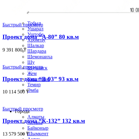
Сергеевка
Степняк
Тайынша
Талгар
Тобыл
Быстрый просмотр
Ушарал
Уштобе
Проект дома “А-80” 80 кв.м
Хромтау
Шалкар
9 391 800
₸
Шардара
Шемонаиха
Шу
Быстрый просмотр
Щучинск
Жем
Проект дома “В-93” 93 кв.м
Казалинск
Темир
Эмба
10 114 500
₸
Строим по всему Казахстану
Быстрый просмотр
Города
Алматы
Проект дома “К-132” 132 кв.м
Астана
Байконыр
Шымкент
13 579 500
₸