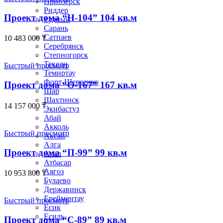
Приозёрск
Риддер
Проект дома “Н-104” 104 кв.м
Рудный
Сарань
Сатпаев
10 483 000
₸
Серебрянск
Степногорск
Текели
Быстрый просмотр
Темиртау
Форт-Шевченко
Проект дома “О-167” 167 кв.м
Шар
Шахтинск
14 157 000
₸
Экибастуз
Абай
Акколь
Быстрый просмотр
Аксай
Алга
Проект дома “П-99” 99 кв.м
Арал
Атбасар
Аягоз
10 953 800
₸
Булаево
Державинск
Ерейментау
Быстрый просмотр
Есик
Есиль
Проект дома “С-89” 89 кв.м