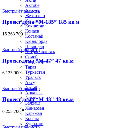
Актау
Актобе
Атырау
Быстрый просмотр
Жезказган
Караганды
Проект дома “М-185” 185 кв.м
Кокшетау
Конаев
15 363 700
₸
Костанай
Кызылорда
Павлодар
Быстрый просмотр
Петропавловск
Семей
Проект дома “М-47” 47 кв.м
Талдыкорган
Тараз
Туркестан
6 125 900
₸
Уральск
Аксу
Алтай
Быстрый просмотр
Аркалык
Арыс
Проект дома “М-48” 48 кв.м
Балхаш
Жанаозен
6 255 700
₸
Каражал
Косшы
Курчатов
Быстрый просмотр