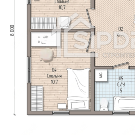
Арал
Атбасар
Аягоз
Булаево
Державинск
Ерейментау
Есик
Есиль
Жанатас
Жаркент
Жетысай
Житикара
Зайсан
Кандыагаш
Каратау
Каркаралинск
Каскелен
Кентау
Кулсары
Ленгер
Лисаковск
Макинск
Мамлютка
Сарканд
Сарыагаш