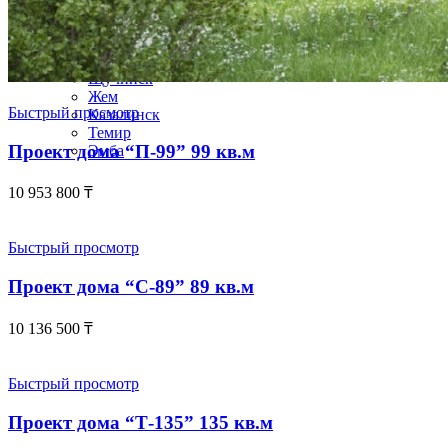
Шалкар
Шардара
Шемонаиха
Шу
Щучинск
Жем
Быстрый просмотр
Казалинск
Темир
Проект дома “П-99” 99 кв.м
Эмба
10 953 800
₸
Быстрый просмотр
Проект дома “С-89” 89 кв.м
10 136 500
₸
Быстрый просмотр
Проект дома “Т-135” 135 кв.м