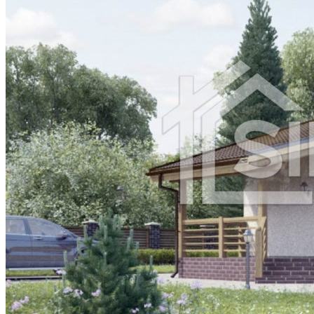
Арал
Атбасар
Аягоз
Булаево
Державинск
Ерейментау
Есик
Есиль
Жанатас
Жаркент
Жетысай
Житикара
Зайсан
Кандыагаш
Каратау
Каркаралинск
Каскелен
Кентау
Кулсары
Ленгер
Лисаковск
Макинск
Мамлютка
Сарканд
Сарыагаш