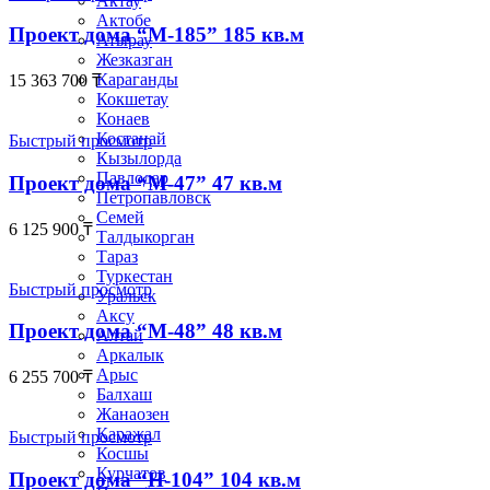
Актау
Актобе
Проект дома “М-185” 185 кв.м
Атырау
Жезказган
Караганды
15 363 700
₸
Кокшетау
Конаев
Костанай
Быстрый просмотр
Кызылорда
Павлодар
Проект дома “М-47” 47 кв.м
Петропавловск
Семей
6 125 900
₸
Талдыкорган
Тараз
Туркестан
Быстрый просмотр
Уральск
Аксу
Проект дома “М-48” 48 кв.м
Алтай
Аркалык
Арыс
6 255 700
₸
Балхаш
Жанаозен
Каражал
Быстрый просмотр
Косшы
Курчатов
Проект дома “Н-104” 104 кв.м