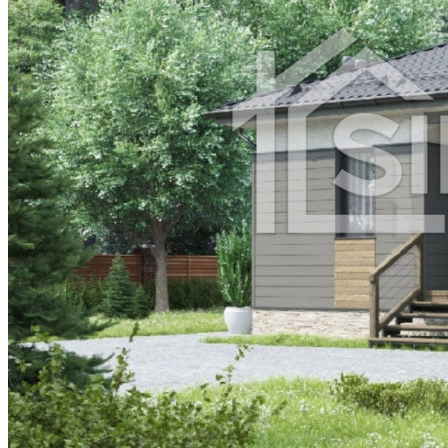
Жанатас
Жаркент
Жетысай
Житикара
Зайсан
Кандыагаш
Каратау
Каркаралинск
Каскелен
Кентау
Кулсары
Ленгер
Лисаковск
Макинск
Мамлютка
Сарканд
Сарыагаш
Сергеевка
Степняк
Тайынша
Талгар
Тобыл
Ушарал
Уштобе
Хромтау