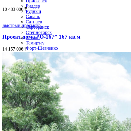
Приозёрск
Риддер
10 483 000
₸
Рудный
Сарань
Сатпаев
Быстрый просмотр
Серебрянск
Степногорск
Проект дома “О-167” 167 кв.м
Текели
Темиртау
Форт-Шевченко
14 157 000
₸
Шар
Шахтинск
Экибастуз
Абай
Акколь
Аксай
Алга
Арал
Атбасар
Аягоз
Булаево
Державинск
Ерейментау
Есик
Есиль