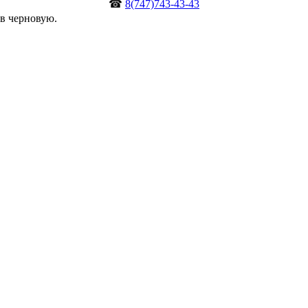
☎
8(747)743-43-43
в черновую.