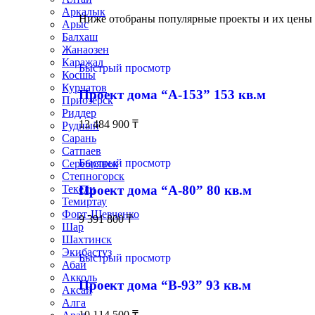
Аркалык
Ниже отобраны популярные проекты и их цены 
Арыс
Балхаш
Жанаозен
Каражал
Быстрый просмотр
Косшы
Курчатов
Проект дома “А-153” 153 кв.м
Приозёрск
Риддер
13 484 900
₸
Рудный
Сарань
Сатпаев
Быстрый просмотр
Серебрянск
Степногорск
Проект дома “А-80” 80 кв.м
Текели
Темиртау
Форт-Шевченко
9 391 800
₸
Шар
Шахтинск
Экибастуз
Быстрый просмотр
Абай
Акколь
Проект дома “В-93” 93 кв.м
Аксай
Алга
10 114 500
₸