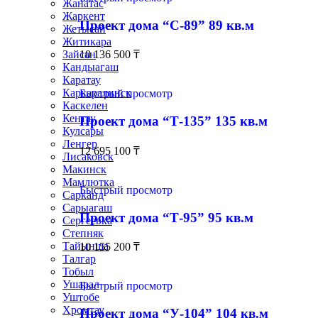
Жанатас
Жаркент
Проект дома “С-89” 89 кв.м
Жетысай
Житикара
Зайсан
10 136 500
₸
Кандыагаш
Каратау
Каркаралинск
Быстрый просмотр
Каскелен
Кентау
Проект дома “Т-135” 135 кв.м
Кулсары
Ленгер
12 695 100
₸
Лисаковск
Макинск
Мамлютка
Быстрый просмотр
Сарканд
Сарыагаш
Проект дома “Т-95” 95 кв.м
Сергеевка
Степняк
Тайынша
10 155 200
₸
Талгар
Тобыл
Ушарал
Быстрый просмотр
Уштобе
Хромтау
Проект дома “У-104” 104 кв.м