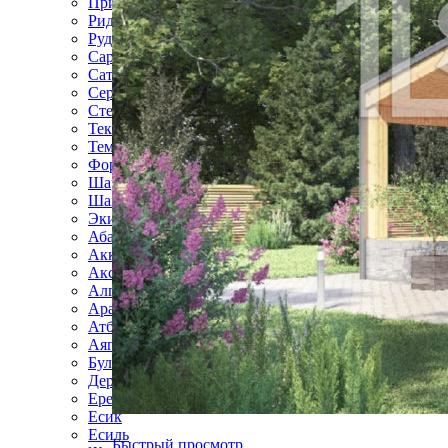
Приозёрск
Риддер
Рудный
Сарань
Сатпаев
Серебрянск
Степногорск
Текели
Темиртау
Форт-Шевченко
Шар
Шахтинск
Экибастуз
Абай
Акколь
Аксай
Алга
Арал
Атбасар
Аягоз
Булаево
Державинск
Ерейментау
Есик
Есиль
Быстрый просмотр