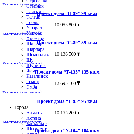
Сергеевка
Быстрый просмотр
Степняк
Тайынша
Проект дома “П-99” 99 кв.м
Талгар
Тобыл
10 953 800
₸
Ушарал
Уштобе
Быстрый просмотр
Хромтау
Проект дома “С-89” 89 кв.м
Шалкар
Шардара
10 136 500
₸
Шемонаиха
Шу
Быстрый просмотр
Щучинск
Жем
Проект дома “Т-135” 135 кв.м
Казалинск
Темир
12 695 100
₸
Эмба
Быстрый просмотр
Строим по всему Казахстану
Проект дома “Т-95” 95 кв.м
Города
10 155 200
₸
Алматы
Астана
Быстрый просмотр
Байконыр
Шымкент
Проект дома “У-104” 104 кв.м