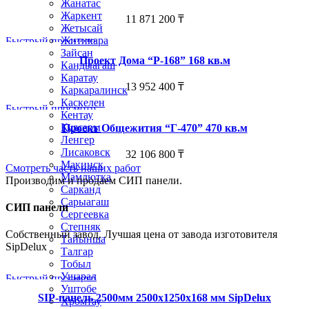
Жанатас
Жаркент
11 871 200
₸
Жетысай
Житикара
Быстрый просмотр
Зайсан
Проект Дома “Р-168” 168 кв.м
Кандыагаш
Каратау
13 952 400
₸
Каркаралинск
Каскелен
Быстрый просмотр
Кентау
Кулсары
Проект Общежития “Г-470” 470 кв.м
Ленгер
Лисаковск
32 106 800
₸
Макинск
Смотреть часть наших работ
Мамлютка
Производим и продаем СИП панели.
Сарканд
Сарыагаш
СИП панели
Сергеевка
Степняк
Собственный завод. Лучшая цена от завода изготовителя
Тайынша
SipDelux
Талгар
Тобыл
Ушарал
Быстрый просмотр
Уштобе
SIP-панель 2500мм 2500x1250x168 мм SipDelux
Хромтау