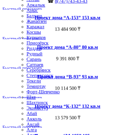
☎
8(747)743-43-43
Аркалык
Быстрый просмотр
Арыс
Балхаш
Проект дома “А-153” 153 кв.м
Жанаозен
Каражал
13 484 900
₸
Косшы
Курчатов
Быстрый просмотр
Приозёрск
Проект дома “А-80” 80 кв.м
Риддер
Рудный
9 391 800
₸
Сарань
Сатпаев
Быстрый просмотр
Серебрянск
Степногорск
Проект дома “В-93” 93 кв.м
Текели
Темиртау
10 114 500
₸
Форт-Шевченко
Шар
Быстрый просмотр
Шахтинск
Проект дома “К-132” 132 кв.м
Экибастуз
Абай
13 579 500
₸
Акколь
Аксай
Быстрый просмотр
Алга