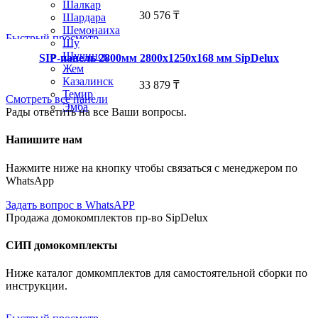
Шалкар
30 576
₸
Шардара
Шемонаиха
Быстрый просмотр
Шу
Щучинск
SIP-панель 2800мм 2800x1250x168 мм SipDelux
Жем
Казалинск
33 879
₸
Темир
Смотреть все панели
Эмба
Рады ответить на все Ваши вопросы.
Напишите нам
Нажмите ниже на кнопку чтобы связаться с менеджером по
WhatsApp
Задать вопрос в WhatsAPP
Продажа домокомплектов пр-во SipDelux
СИП домокомплекты
Ниже каталог домкомплектов для самостоятельной сборки по
инструкции.