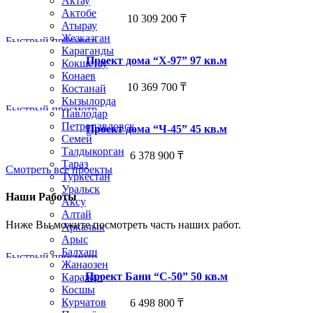
Актау
Актобе
10 309 200
₸
Атырау
Жезказган
Быстрый просмотр
Караганды
Проект дома “Х-97” 97 кв.м
Кокшетау
Конаев
10 369 700
₸
Костанай
Кызылорда
Быстрый просмотр
Павлодар
Петропавловск
Проект дома “Ч-45” 45 кв.м
Семей
Талдыкорган
6 378 900
₸
Тараз
Смотреть все проекты
Туркестан
Уральск
Наши Работы
Аксу
Алтай
Ниже Вы можите посмотреть часть наших работ.
Аркалык
Арыс
Балхаш
Быстрый просмотр
Жанаозен
Проект Бани “С-50” 50 кв.м
Каражал
Косшы
Курчатов
6 498 800
₸