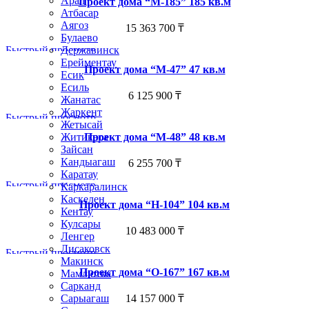
Арал
Проект дома “М-185” 185 кв.м
Атбасар
Аягоз
15 363 700
₸
Булаево
Быстрый просмотр
Державинск
Ерейментау
Проект дома “М-47” 47 кв.м
Есик
Есиль
6 125 900
₸
Жанатас
Жаркент
Быстрый просмотр
Жетысай
Проект дома “М-48” 48 кв.м
Житикара
Зайсан
Кандыагаш
6 255 700
₸
Каратау
Быстрый просмотр
Каркаралинск
Каскелен
Проект дома “Н-104” 104 кв.м
Кентау
Кулсары
10 483 000
₸
Ленгер
Лисаковск
Быстрый просмотр
Макинск
Проект дома “О-167” 167 кв.м
Мамлютка
Сарканд
14 157 000
₸
Сарыагаш