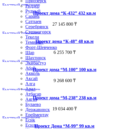
Приозёрск
Быстрый просмотр
Риддер
Рудный
Проект дома “К-432” 432 кв.м
Сарань
Сатпаев
27 145 800
₸
Серебрянск
Степногорск
Быстрый просмотр
Текели
Проект дома “К-48” 48 кв.м
Темиртау
Форт-Шевченко
6 255 700
₸
Шар
Шахтинск
Быстрый просмотр
Экибастуз
Абай
Проект дома “М-100” 100 кв.м
Акколь
Аксай
9 268 600
₸
Алга
Арал
Быстрый просмотр
Атбасар
Проект дома “М-238” 238 кв.м
Аягоз
Булаево
19 034 400
₸
Державинск
Ерейментау
Быстрый просмотр
Есик
Есиль
Проект Дома “М-99” 99 кв.м