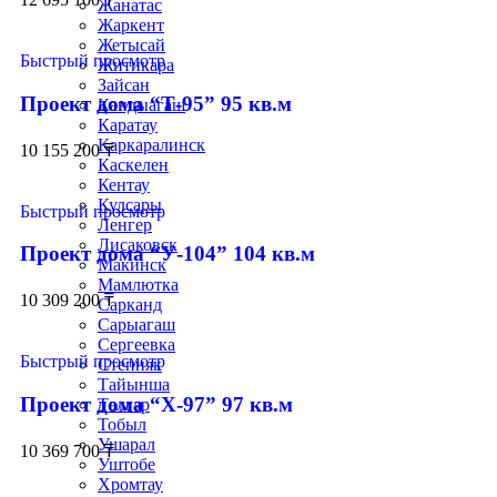
Жанатас
Жаркент
Жетысай
Быстрый просмотр
Житикара
Зайсан
Проект дома “Т-95” 95 кв.м
Кандыагаш
Каратау
Каркаралинск
10 155 200
₸
Каскелен
Кентау
Кулсары
Быстрый просмотр
Ленгер
Лисаковск
Проект дома “У-104” 104 кв.м
Макинск
Мамлютка
10 309 200
₸
Сарканд
Сарыагаш
Сергеевка
Быстрый просмотр
Степняк
Тайынша
Проект дома “Х-97” 97 кв.м
Талгар
Тобыл
Ушарал
10 369 700
₸
Уштобе
Хромтау