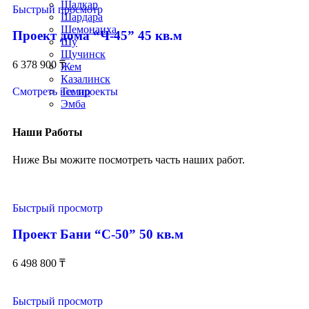
Шалкар
Быстрый просмотр
Шардара
Шемонаиха
Проект дома “Ч-45” 45 кв.м
Шу
Щучинск
6 378 900
₸
Жем
Казалинск
Смотреть все проекты
Темир
Эмба
Наши Работы
Ниже Вы можите посмотреть часть наших работ.
Быстрый просмотр
Проект Бани “С-50” 50 кв.м
6 498 800
₸
Быстрый просмотр