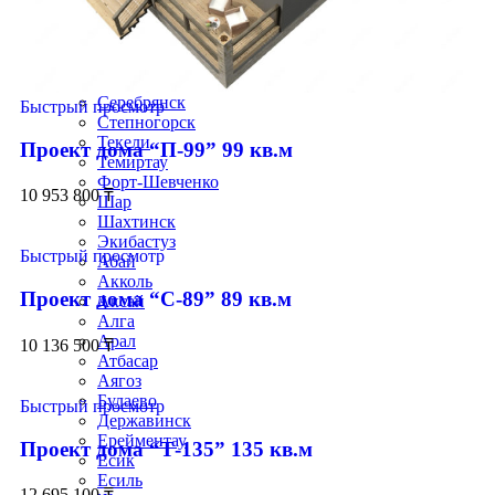
Приозёрск
Риддер
Рудный
Сарань
Сатпаев
Серебрянск
Быстрый просмотр
Степногорск
Текели
Проект дома “П-99” 99 кв.м
Темиртау
Форт-Шевченко
10 953 800
₸
Шар
Шахтинск
Экибастуз
Быстрый просмотр
Абай
Акколь
Проект дома “С-89” 89 кв.м
Аксай
Алга
Арал
10 136 500
₸
Атбасар
Аягоз
Булаево
Быстрый просмотр
Державинск
Ерейментау
Проект дома “Т-135” 135 кв.м
Есик
Есиль
12 695 100
₸