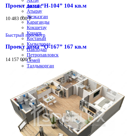
Актау
Проект дома “Н-104” 104 кв.м
Актобе
Атырау
Жезказган
10 483 000
₸
Караганды
Кокшетау
Конаев
Быстрый просмотр
Костанай
Кызылорда
Проект дома “О-167” 167 кв.м
Павлодар
Петропавловск
14 157 000
₸
Семей
Талдыкорган
Тараз
Туркестан
Уральск
Аксу
Алтай
Аркалык
Арыс
Балхаш
Жанаозен
Каражал
Косшы
Курчатов