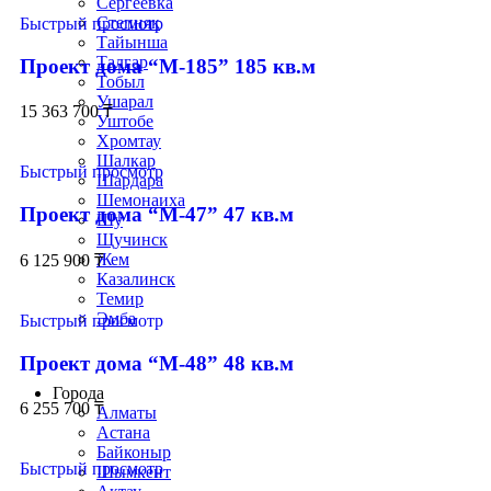
Сергеевка
Степняк
Быстрый просмотр
Тайынша
Талгар
Проект дома “М-185” 185 кв.м
Тобыл
Ушарал
15 363 700
₸
Уштобе
Хромтау
Шалкар
Быстрый просмотр
Шардара
Шемонаиха
Проект дома “М-47” 47 кв.м
Шу
Щучинск
Жем
6 125 900
₸
Казалинск
Темир
Эмба
Быстрый просмотр
Строим по всему Казахстану
Проект дома “М-48” 48 кв.м
Города
6 255 700
₸
Алматы
Астана
Байконыр
Быстрый просмотр
Шымкент