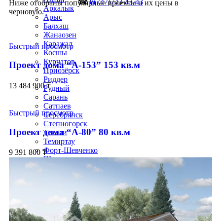
☎
8(747)743-43-43
Ниже отобраны популярные проекты и их цены в
Аркалык
черновую.
Арыс
Балхаш
Жанаозен
Каражал
Быстрый просмотр
Косшы
Курчатов
Проект дома “А-153” 153 кв.м
Приозёрск
Риддер
13 484 900
₸
Рудный
Сарань
Сатпаев
Быстрый просмотр
Серебрянск
Степногорск
Проект дома “А-80” 80 кв.м
Текели
Темиртау
Форт-Шевченко
9 391 800
₸
Шар
Шахтинск
Экибастуз
Абай
Акколь
Аксай
Алга