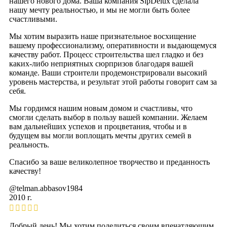
нашего нового дома. Ваша компания SipDelux сделала
нашу мечту реальностью, и мы не могли быть более
счастливыми.
Мы хотим выразить наше признательное восхищение
вашему профессионализму, оперативности и выдающемуся
качеству работ. Процесс строительства шел гладко и без
каких-либо неприятных сюрпризов благодаря вашей
команде. Ваши строители продемонстрировали высокий
уровень мастерства, и результат этой работы говорит сам за
себя.
Мы гордимся нашим новым домом и счастливы, что
смогли сделать выбор в пользу вашей компании. Желаем
вам дальнейших успехов и процветания, чтобы и в
будущем вы могли воплощать мечты других семей в
реальность.
Спасибо за ваше великолепное творчество и преданность
качеству!
@telman.abbasov1984
2010 г.
Добрый день! Мы хотим поделиться своим впечатляющим