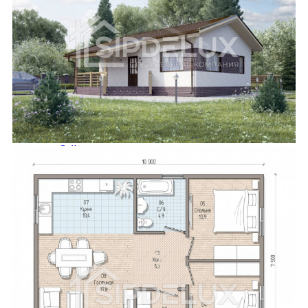
Арал
Атбасар
Аягоз
Булаево
Державинск
Ерейментау
Есик
Есиль
Жанатас
Жаркент
Жетысай
Житикара
Зайсан
Кандыагаш
Каратау
Каркаралинск
Каскелен
Кентау
Кулсары
Ленгер
Лисаковск
Макинск
Мамлютка
Сарканд
Сарыагаш