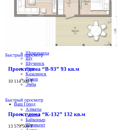
Сергеевка
Степняк
Тайынша
Талгар
Тобыл
Ушарал
Уштобе
Хромтау
Шалкар
Шардара
Шемонаиха
Быстрый просмотр
Шу
Щучинск
Проект дома “В-93” 93 кв.м
Жем
Казалинск
Темир
10 114 500
₸
Эмба
Строим по всему Казахстану
Быстрый просмотр
Ваш Город
Алматы
Проект дома “К-132” 132 кв.м
Астана
Байконыр
Шымкент
13 579 500
₸