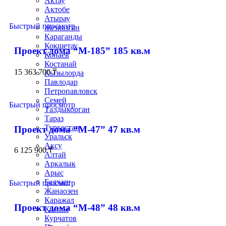
Актау
Актобе
Атырау
Быстрый просмотр
Жезказган
Караганды
Кокшетау
Проект дома “М-185” 185 кв.м
Конаев
Костанай
15 363 700
₸
Кызылорда
Павлодар
Петропавловск
Семей
Быстрый просмотр
Талдыкорган
Тараз
Туркестан
Проект дома “М-47” 47 кв.м
Уральск
Аксу
6 125 900
₸
Алтай
Аркалык
Арыс
Балхаш
Быстрый просмотр
Жанаозен
Каражал
Проект дома “М-48” 48 кв.м
Косшы
Курчатов