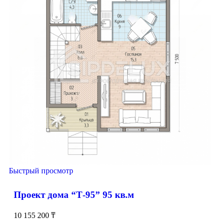
Шалкар
Шардара
Шемонаиха
Шу
Щучинск
Жем
Казалинск
Темир
Эмба
Быстрый просмотр
Проект дома “Т-95” 95 кв.м
10 155 200
₸