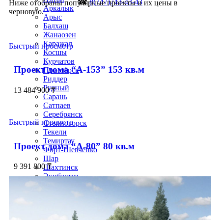
☎
8(747)743-43-43
Ниже отобраны популярные проекты и их цены в
Аркалык
черновую.
Арыс
Балхаш
Жанаозен
Каражал
Быстрый просмотр
Косшы
Курчатов
Проект дома “А-153” 153 кв.м
Приозёрск
Риддер
Рудный
13 484 900
₸
Сарань
Сатпаев
Серебрянск
Быстрый просмотр
Степногорск
Текели
Темиртау
Проект дома “А-80” 80 кв.м
Форт-Шевченко
Шар
9 391 800
₸
Шахтинск
Экибастуз
Абай
Акколь
Аксай
Алга