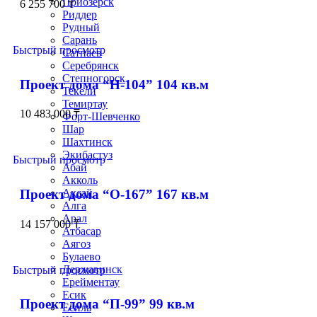
Приозёрск
6 255 700
₸
Риддер
Рудный
Сарань
Быстрый просмотр
Сатпаев
Серебрянск
Степногорск
Проект дома “Н-104” 104 кв.м
Текели
Темиртау
10 483 000
₸
Форт-Шевченко
Шар
Шахтинск
Экибастуз
Быстрый просмотр
Абай
Акколь
Проект дома “О-167” 167 кв.м
Аксай
Алга
Арал
14 157 000
₸
Атбасар
Аягоз
Булаево
Державинск
Быстрый просмотр
Ерейментау
Есик
Проект дома “П-99” 99 кв.м
Есиль