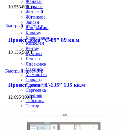
Жанатас
Жаркент
10 953 800
₸
Жетысай
Житикара
Зайсан
Быстрый просмотр
Кандыагаш
Каратау
Каркаралинск
Проект дома “С-89” 89 кв.м
Каскелен
Кентау
10 136 500
₸
Кулсары
Ленгер
Лисаковск
Макинск
Быстрый просмотр
Мамлютка
Сарканд
Проект дома “Т-135” 135 кв.м
Сарыагаш
Сергеевка
Степняк
12 695 100
₸
Тайынша
Талгар
Тобыл
Ушарал
Уштобе
Хромтау