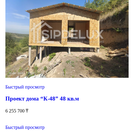
Шалкар
Шардара
Шемонаиха
Шу
Щучинск
Жем
Казалинск
Темир
Эмба
Быстрый просмотр
Проект дома “К-48” 48 кв.м
6 255 700
₸
Быстрый просмотр