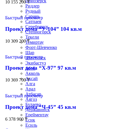
Приозёрск
10 155 200
₸
Риддер
Рудный
Сарань
Быстрый просмотр
Сатпаев
Серебрянск
Проект дома “У-104” 104 кв.м
Степногорск
Текели
10 309 200
₸
Темиртау
Форт-Шевченко
Шар
Быстрый просмотр
Шахтинск
Экибастуз
Проект дома “Х-97” 97 кв.м
Абай
Акколь
Аксай
10 369 700
₸
Алга
Арал
Атбасар
Быстрый просмотр
Аягоз
Булаево
Проект дома “Ч-45” 45 кв.м
Державинск
Ерейментау
6 378 900
₸
Есик
Есиль