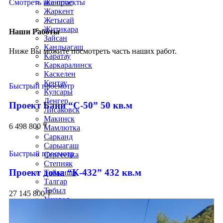
Смотреть все проекты
Жанатас
Жаркент
Жетысай
Житикара
Наши Работы
Зайсан
Кандыагаш
Ниже Вы можите посмотреть часть наших работ.
Каратау
Каркаралинск
Каскелен
Кентау
Быстрый просмотр
Кулсары
Ленгер
Проект Бани “С-50” 50 кв.м
Лисаковск
Макинск
6 498 800
₸
Мамлютка
Сарканд
Сарыагаш
Быстрый просмотр
Сергеевка
Степняк
Проект дома “К-432” 432 кв.м
Тайынша
Талгар
Тобыл
27 145 800
₸
Ушарал
Уштобе
Хромтау