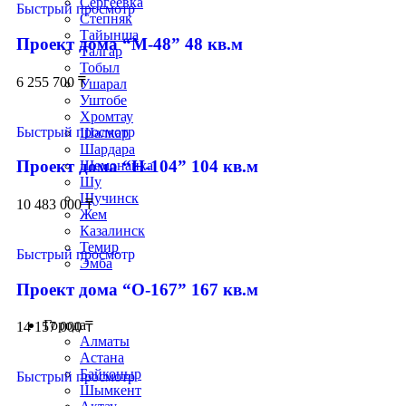
Сергеевка
Быстрый просмотр
Степняк
Тайынша
Проект дома “М-48” 48 кв.м
Талгар
Тобыл
6 255 700
₸
Ушарал
Уштобе
Хромтау
Быстрый просмотр
Шалкар
Шардара
Проект дома “Н-104” 104 кв.м
Шемонаиха
Шу
Щучинск
10 483 000
₸
Жем
Казалинск
Темир
Быстрый просмотр
Эмба
Проект дома “О-167” 167 кв.м
Строим по всему Казахстану
Города
14 157 000
₸
Алматы
Астана
Байконыр
Быстрый просмотр
Шымкент