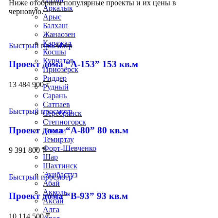
Ниже отобраны популярные проекты и их цены в
Аркалык
черновую.
Арыс
Балхаш
Жанаозен
Каражал
Быстрый просмотр
Косшы
Курчатов
Проект дома “А-153” 153 кв.м
Приозёрск
Риддер
13 484 900
₸
Рудный
Сарань
Сатпаев
Быстрый просмотр
Серебрянск
Степногорск
Проект дома “А-80” 80 кв.м
Текели
Темиртау
Форт-Шевченко
9 391 800
₸
Шар
Шахтинск
Экибастуз
Быстрый просмотр
Абай
Акколь
Проект дома “В-93” 93 кв.м
Аксай
Алга
10 114 500
₸