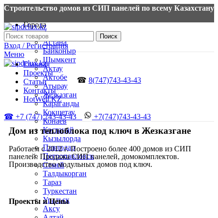
Строительство домов из СИП панелей по всему Казахстану
Города
Алматы
Поиск
Астана
Вход / Регистрация
Байконыр
Меню
Шымкент
Главная
Актау
Проекты
Актобе
☎
8(747)743-43-43
Статьи
Атырау
Контакты
Жезказган
HotWell.KZ
Караганды
Кокшетау
☎ +7 (747) 743-43-43
+7(747)743-43-43
Конаев
Дом из теплоблока под ключ в Жезказгане
Костанай
Кызылорда
Павлодар
Работаем с 2012 г. Построено более 400 домов из СИП
Петропавловск
панелей. Продажа СИП панелей, домокомплектов.
Производство модульных домов под ключ.
Семей
Талдыкорган
Тараз
Туркестан
Уральск
Проекты и Цены
Аксу
Алтай