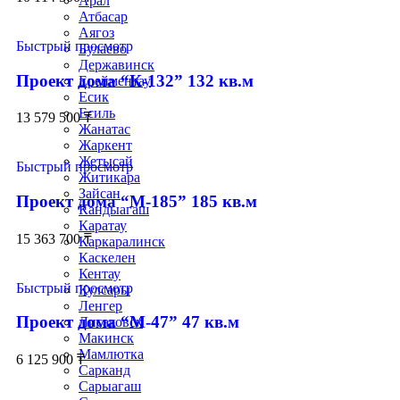
Арал
Атбасар
Аягоз
Быстрый просмотр
Булаево
Державинск
Проект дома “К-132” 132 кв.м
Ерейментау
Есик
Есиль
13 579 500
₸
Жанатас
Жаркент
Жетысай
Быстрый просмотр
Житикара
Зайсан
Проект дома “М-185” 185 кв.м
Кандыагаш
Каратау
15 363 700
₸
Каркаралинск
Каскелен
Кентау
Быстрый просмотр
Кулсары
Ленгер
Проект дома “М-47” 47 кв.м
Лисаковск
Макинск
Мамлютка
6 125 900
₸
Сарканд
Сарыагаш