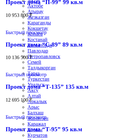
Актау
Проект дома “П-99” 99 кв.м
Актобе
Атырау
10 953 800
₸
Жезказган
Караганды
Кокшетау
Быстрый просмотр
Конаев
Костанай
Проект дома “С-89” 89 кв.м
Кызылорда
Павлодар
Петропавловск
10 136 500
₸
Семей
Талдыкорган
Тараз
Быстрый просмотр
Туркестан
Уральск
Проект дома “Т-135” 135 кв.м
Аксу
Алтай
12 695 100
₸
Аркалык
Арыс
Балхаш
Быстрый просмотр
Жанаозен
Каражал
Проект дома “Т-95” 95 кв.м
Косшы
Курчатов