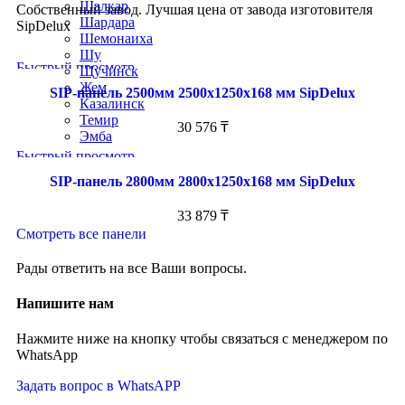
Шалкар
Собственный завод. Лучшая цена от завода изготовителя
Шардара
SipDelux
Шемонаиха
Шу
Быстрый просмотр
Щучинск
Жем
SIP-панель 2500мм 2500x1250x168 мм SipDelux
Казалинск
Темир
30 576
₸
Эмба
Быстрый просмотр
SIP-панель 2800мм 2800x1250x168 мм SipDelux
33 879
₸
Смотреть все панели
Рады ответить на все Ваши вопросы.
Напишите нам
Нажмите ниже на кнопку чтобы связаться с менеджером по
WhatsApp
Задать вопрос в WhatsAPP