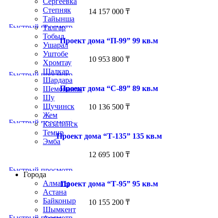
Сергеевка
Степняк
14 157 000
₸
Тайынша
Быстрый просмотр
Талгар
Тобыл
Проект дома “П-99” 99 кв.м
Ушарал
Уштобе
10 953 800
₸
Хромтау
Шалкар
Быстрый просмотр
Шардара
Проект дома “С-89” 89 кв.м
Шемонаиха
Шу
Щучинск
10 136 500
₸
Жем
Быстрый просмотр
Казалинск
Темир
Проект дома “Т-135” 135 кв.м
Эмба
12 695 100
₸
Строим по всему Казахстану
Быстрый просмотр
Города
Алматы
Проект дома “Т-95” 95 кв.м
Астана
Байконыр
10 155 200
₸
Шымкент
Быстрый просмотр