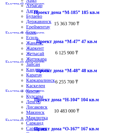
Арал
Быстрый просмотр
Атбасар
Аягоз
Проект дома “М-185” 185 кв.м
Булаево
Державинск
15 363 700
₸
Ерейментау
Есик
Быстрый просмотр
Есиль
Проект дома “М-47” 47 кв.м
Жанатас
Жаркент
6 125 900
₸
Жетысай
Житикара
Быстрый просмотр
Зайсан
Кандыагаш
Проект дома “М-48” 48 кв.м
Каратау
Каркаралинск
6 255 700
₸
Каскелен
Кентау
Быстрый просмотр
Кулсары
Проект дома “Н-104” 104 кв.м
Ленгер
Лисаковск
10 483 000
₸
Макинск
Мамлютка
Быстрый просмотр
Сарканд
Сарыагаш
Проект дома “О-167” 167 кв.м