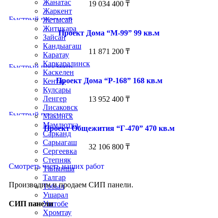
Жанатас
19 034 400
₸
Жаркент
Быстрый просмотр
Жетысай
Житикара
Проект Дома “М-99” 99 кв.м
Зайсан
Кандыагаш
11 871 200
₸
Каратау
Каркаралинск
Быстрый просмотр
Каскелен
Проект Дома “Р-168” 168 кв.м
Кентау
Кулсары
Ленгер
13 952 400
₸
Лисаковск
Быстрый просмотр
Макинск
Мамлютка
Проект Общежития “Г-470” 470 кв.м
Сарканд
Сарыагаш
32 106 800
₸
Сергеевка
Степняк
Смотреть часть наших работ
Тайынша
Талгар
Производим и продаем СИП панели.
Тобыл
Ушарал
Уштобе
СИП панели
Хромтау