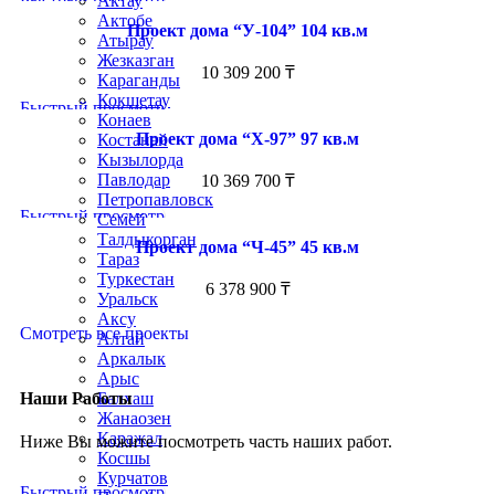
Актау
Актобе
Проект дома “У-104” 104 кв.м
Атырау
Жезказган
10 309 200
₸
Караганды
Кокшетау
Быстрый просмотр
Конаев
Проект дома “Х-97” 97 кв.м
Костанай
Кызылорда
Павлодар
10 369 700
₸
Петропавловск
Быстрый просмотр
Семей
Талдыкорган
Проект дома “Ч-45” 45 кв.м
Тараз
Туркестан
6 378 900
₸
Уральск
Аксу
Смотреть все проекты
Алтай
Аркалык
Арыс
Наши Работы
Балхаш
Жанаозен
Каражал
Ниже Вы можите посмотреть часть наших работ.
Косшы
Курчатов
Быстрый просмотр