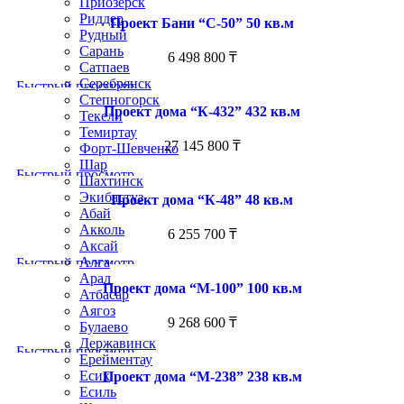
Приозёрск
Риддер
Проект Бани “С-50” 50 кв.м
Рудный
Сарань
6 498 800
₸
Сатпаев
Серебрянск
Быстрый просмотр
Степногорск
Проект дома “К-432” 432 кв.м
Текели
Темиртау
27 145 800
₸
Форт-Шевченко
Шар
Быстрый просмотр
Шахтинск
Экибастуз
Проект дома “К-48” 48 кв.м
Абай
Акколь
6 255 700
₸
Аксай
Алга
Быстрый просмотр
Арал
Проект дома “М-100” 100 кв.м
Атбасар
Аягоз
9 268 600
₸
Булаево
Державинск
Быстрый просмотр
Ерейментау
Есик
Проект дома “М-238” 238 кв.м
Есиль