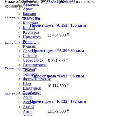
☎
8(747)743-43-43
Ниже отобраны популярные проекты и их цены в
Аркалык
черновую.
Арыс
Балхаш
Быстрый просмотр
Жанаозен
Каражал
Проект дома “А-153” 153 кв.м
Косшы
Курчатов
13 484 900
₸
Приозёрск
Риддер
Быстрый просмотр
Рудный
Проект дома “А-80” 80 кв.м
Сарань
Сатпаев
Серебрянск
9 391 800
₸
Степногорск
Быстрый просмотр
Текели
Темиртау
Проект дома “В-93” 93 кв.м
Форт-Шевченко
Шар
10 114 500
₸
Шахтинск
Экибастуз
Быстрый просмотр
Абай
Проект дома “К-132” 132 кв.м
Акколь
Аксай
13 579 500
₸
Алга