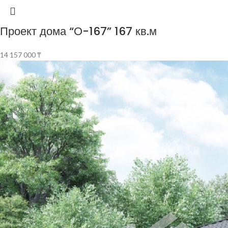
Проект дома “О-167” 167 кв.м
14 157 000
₸