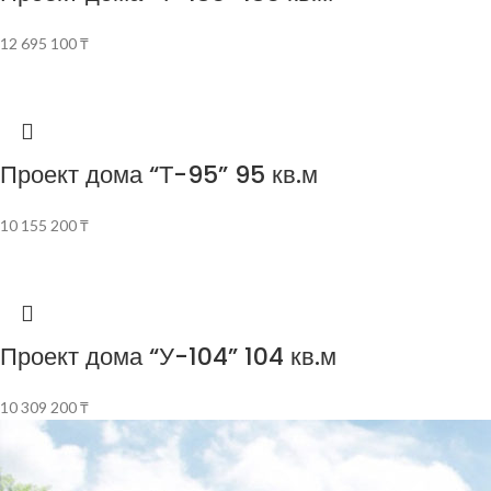
12 695 100
₸
Проект дома “Т-95” 95 кв.м
10 155 200
₸
Проект дома “У-104” 104 кв.м
10 309 200
₸