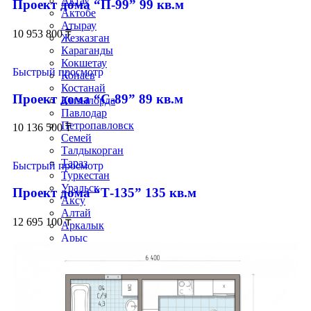
Актау
Проект дома “П-99” 99 кв.м
Актобе
Атырау
10 953 800
₸
Жезказган
Караганды
Кокшетау
Быстрый просмотр
Конаев
Костанай
Проект дома “С-89” 89 кв.м
Кызылорда
Павлодар
Петропавловск
10 136 500
₸
Семей
Талдыкорган
Тараз
Быстрый просмотр
Туркестан
Уральск
Проект дома “Т-135” 135 кв.м
Аксу
Алтай
12 695 100
₸
Аркалык
Арыс
Балхаш
Жанаозен
Каражал
Косшы
Курчатов