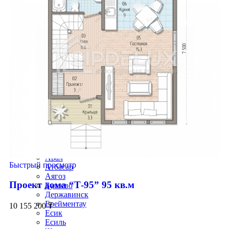
Приозёрск
Риддер
Рудный
Сарань
Сатпаев
Серебрянск
Степногорск
Текели
Темиртау
Форт-Шевченко
Шар
Шахтинск
Экибастуз
Абай
Акколь
Аксай
Алга
Арал
Быстрый просмотр
Атбасар
Аягоз
Проект дома “Т-95” 95 кв.м
Булаево
Державинск
Ерейментау
10 155 200
₸
Есик
Есиль