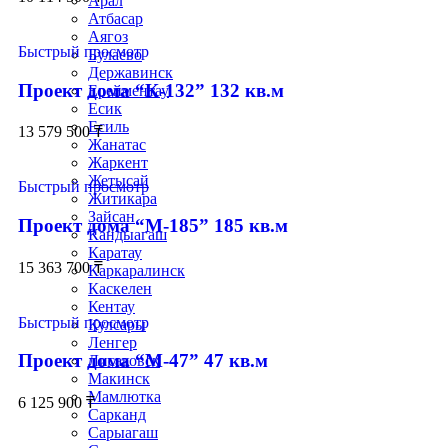
Арал
Атбасар
Аягоз
Быстрый просмотр
Булаево
Державинск
Проект дома “К-132” 132 кв.м
Ерейментау
Есик
Есиль
13 579 500
₸
Жанатас
Жаркент
Жетысай
Быстрый просмотр
Житикара
Зайсан
Проект дома “М-185” 185 кв.м
Кандыагаш
Каратау
15 363 700
₸
Каркаралинск
Каскелен
Кентау
Быстрый просмотр
Кулсары
Ленгер
Проект дома “М-47” 47 кв.м
Лисаковск
Макинск
Мамлютка
6 125 900
₸
Сарканд
Сарыагаш