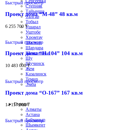
Сергеевка
Быстрый просмотр
Степняк
Тайынша
Проект дома “М-48” 48 кв.м
Талгар
Тобыл
6 255 700
₸
Ушарал
Уштобе
Хромтау
Быстрый просмотр
Шалкар
Шардара
Проект дома “Н-104” 104 кв.м
Шемонаиха
Шу
Щучинск
10 483 000
₸
Жем
Казалинск
Темир
Быстрый просмотр
Эмба
Проект дома “О-167” 167 кв.м
Строим по всему Казахстану
Города
14 157 000
₸
Алматы
Астана
Байконыр
Быстрый просмотр
Шымкент