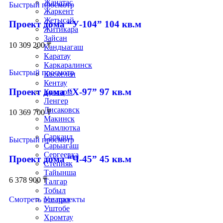
Жанатас
Быстрый просмотр
Жаркент
Жетысай
Проект дома “У-104” 104 кв.м
Житикара
Зайсан
10 309 200
₸
Кандыагаш
Каратау
Каркаралинск
Быстрый просмотр
Каскелен
Кентау
Проект дома “Х-97” 97 кв.м
Кулсары
Ленгер
Лисаковск
10 369 700
₸
Макинск
Мамлютка
Сарканд
Быстрый просмотр
Сарыагаш
Сергеевка
Проект дома “Ч-45” 45 кв.м
Степняк
Тайынша
6 378 900
₸
Талгар
Тобыл
Смотреть все проекты
Ушарал
Уштобе
Хромтау