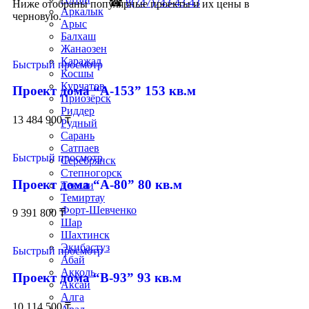
☎
8(747)743-43-43
Ниже отобраны популярные проекты и их цены в
Аркалык
черновую.
Арыс
Балхаш
Жанаозен
Каражал
Быстрый просмотр
Косшы
Курчатов
Проект дома “А-153” 153 кв.м
Приозёрск
Риддер
13 484 900
₸
Рудный
Сарань
Сатпаев
Быстрый просмотр
Серебрянск
Степногорск
Проект дома “А-80” 80 кв.м
Текели
Темиртау
Форт-Шевченко
9 391 800
₸
Шар
Шахтинск
Экибастуз
Быстрый просмотр
Абай
Акколь
Проект дома “В-93” 93 кв.м
Аксай
Алга
10 114 500
₸